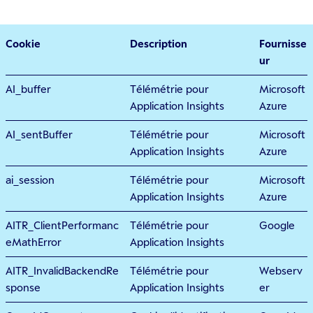
Cookie
Description
Fournisse
ur
AI_buffer
Télémétrie pour
Microsoft
Application Insights
Azure
AI_sentBuffer
Télémétrie pour
Microsoft
Application Insights
Azure
ai_session
Télémétrie pour
Microsoft
Application Insights
Azure
AITR_ClientPerformanc
Télémétrie pour
Google
eMathError
Application Insights
AITR_InvalidBackendRe
Télémétrie pour
Webserv
sponse
Application Insights
er