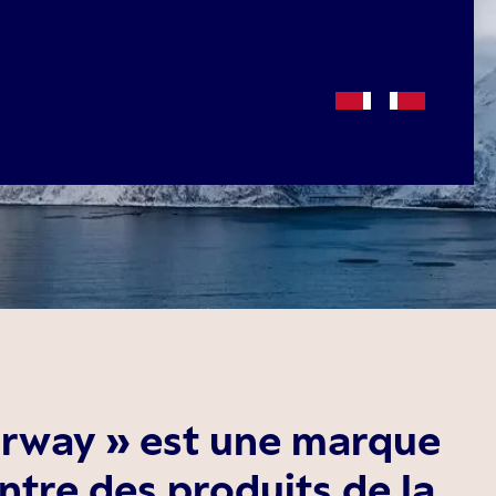
rway » est une marque
ntre des produits de la