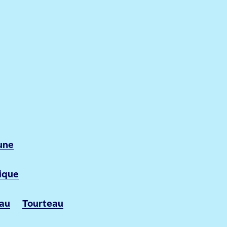
une
ique
au
Tourteau