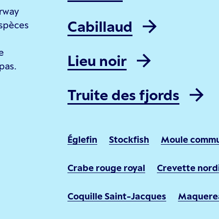
orway
Cabillaud
espèces
e
Lieu noir
pas.
Truite des fjords
Églefin
Stockfish
Moule comm
Crabe rouge royal
Crevette nord
Coquille Saint-Jacques
Maquere