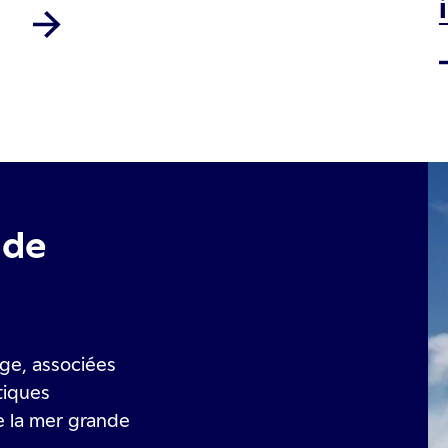
 de
ège, associées
tiques
e la mer grande