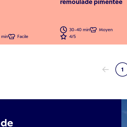
rémoulade pimentée
30-40 min
Moyen
 min
Facile
4/5
1
 de