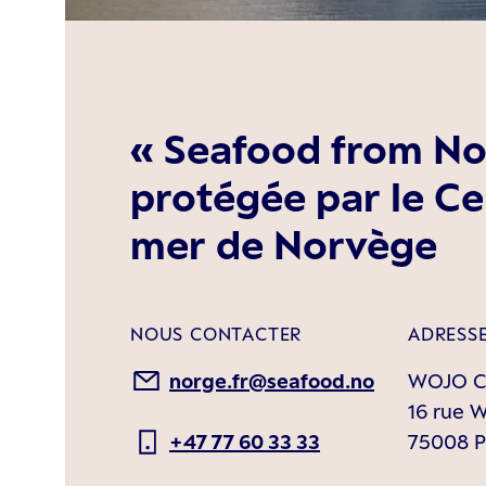
« Seafood from No
protégée par le Ce
mer de Norvège
NOUS CONTACTER
ADRESSE
norge.fr@seafood.no
WOJO Ch
16 rue 
+47 77 60 33 33
75008 Pa