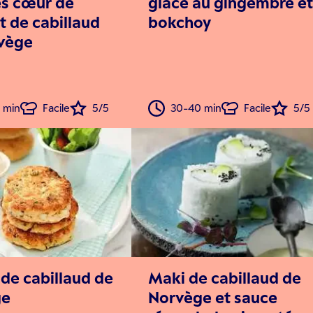
s cœur de
glacé au gingembre et
t de cabillaud
bokchoy
vège
 min
Facile
5/5
30-40 min
Facile
5/5
de cabillaud de
Maki de cabillaud de
ge
Norvège et sauce