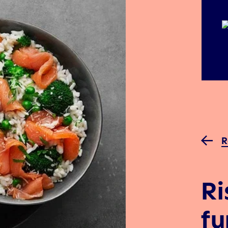
R
Ri
fu