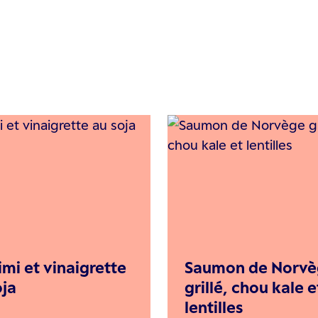
imi et vinaigrette
Saumon de Norvè
oja
grillé, chou kale e
lentilles