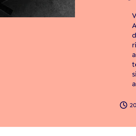
V
A
d
r
a
t
s
a
20