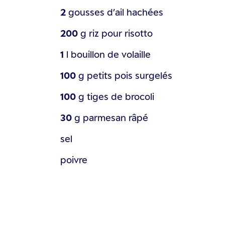
2
gousses
d’ail hachées
200
g
riz pour risotto
1
l
bouillon de volaille
100
g
petits pois surgelés
100
g
tiges de brocoli
30
g
parmesan râpé
sel
poivre