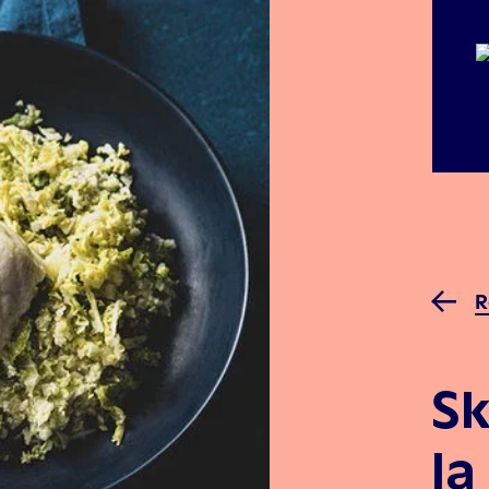
R
Sk
la