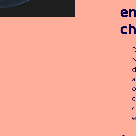
e
c
D
N
d
a
o
c
c
e