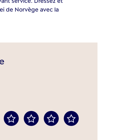
vant service. Dressez et
ei de Norvège avec la
e