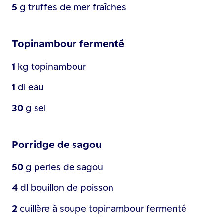
5
g
truffes de mer fraîches
Topinambour fermenté
1
kg
topinambour
1
dl
eau
30
g
sel
Porridge de sagou
50
g
perles de sagou
4
dl
bouillon de poisson
2
cuillère à soupe
topinambour fermenté