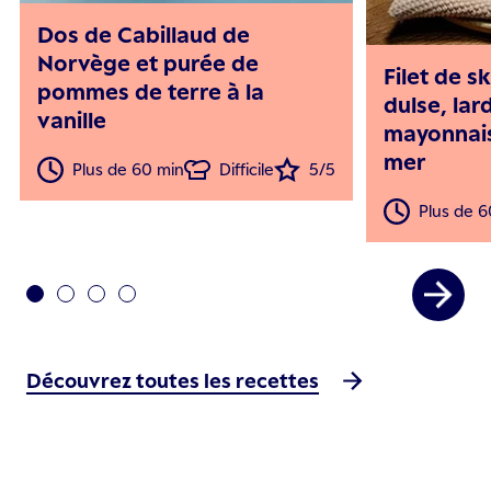
Dos de Cabillaud de
Norvège et purée de
Filet de sk
pommes de terre à la
dulse, lar
vanille
mayonnais
mer
Plus de 60 min
Difficile
5/5
Plus de 6
Découvrez toutes les recettes