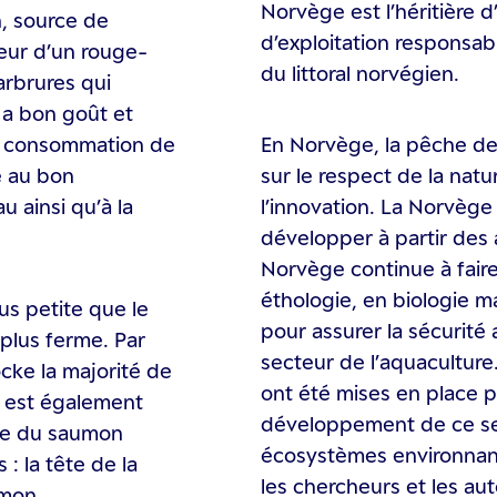
Norvège est l’héritière d
n, source de
d’exploitation responsab
leur d’un rouge-
du littoral norvégien.
arbrures qui
 a bon goût et
La consommation de
En Norvège, la pêche de 
e au bon
sur le respect de la nature
 ainsi qu’à la
l’innovation. La Norvège 
développer à partir des 
Norvège continue à faire
éthologie, en biologie m
us petite que le
pour assurer la sécurité 
 plus ferme. Par
secteur de l’aquaculture
ocke la majorité de
ont été mises en place p
r est également
développement de ce se
elle du saumon
écosystèmes environnant
: la tête de la
les chercheurs et les aut
umon.