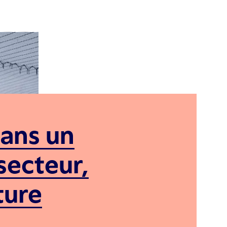
dans un
secteur,
ture